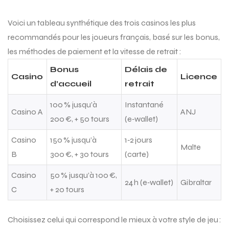
Voici un tableau synthétique des trois casinos les plus
recommandés pour les joueurs français, basé sur les bonus,
les méthodes de paiement et la vitesse de retrait :
Bonus
Délais de
Casino
Licence
d’accueil
retrait
100 % jusqu’à
Instantané
Casino A
ANJ
200 €, + 50 tours
(e‑wallet)
Casino
150 % jusqu’à
1‑2 jours
Malte
B
300 €, + 30 tours
(carte)
Casino
50 % jusqu’à 100 €,
24 h (e‑wallet)
Gibraltar
C
+ 20 tours
Choisissez celui qui correspond le mieux à votre style de jeu :