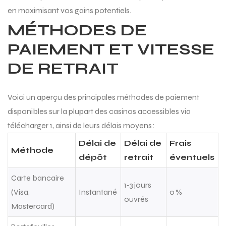
en maximisant vos gains potentiels.
MÉTHODES DE
PAIEMENT ET VITESSE
DE RETRAIT
Voici un aperçu des principales méthodes de paiement
disponibles sur la plupart des casinos accessibles via
télécharger 1, ainsi de leurs délais moyens :
Délai de
Délai de
Frais
Méthode
dépôt
retrait
éventuels
Carte bancaire
1‑3 jours
(Visa,
Instantané
0 %
ouvrés
Mastercard)