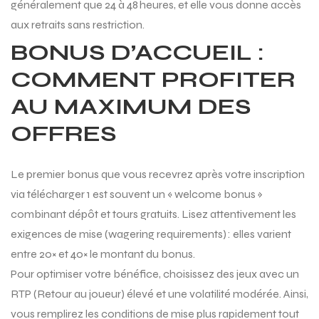
généralement que 24 à 48 heures, et elle vous donne accès
aux retraits sans restriction.
BONUS D’ACCUEIL :
COMMENT PROFITER
AU MAXIMUM DES
OFFRES
Le premier bonus que vous recevrez après votre inscription
via télécharger 1 est souvent un « welcome bonus »
combinant dépôt et tours gratuits. Lisez attentivement les
exigences de mise (wagering requirements) : elles varient
entre 20× et 40× le montant du bonus.
Pour optimiser votre bénéfice, choisissez des jeux avec un
RTP (Retour au joueur) élevé et une volatilité modérée. Ainsi,
vous remplirez les conditions de mise plus rapidement tout