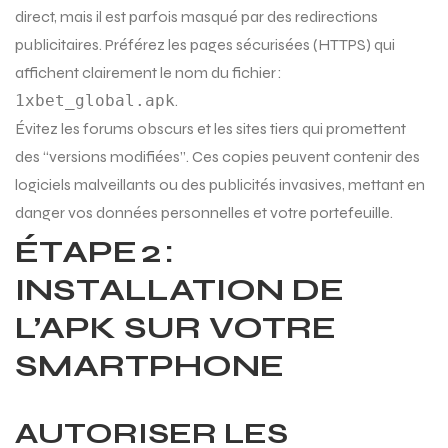
direct, mais il est parfois masqué par des redirections
publicitaires. Préférez les pages sécurisées (HTTPS) qui
affichent clairement le nom du fichier :
1xbet_global.apk
.
Évitez les forums obscurs et les sites tiers qui promettent
des “versions modifiées”. Ces copies peuvent contenir des
logiciels malveillants ou des publicités invasives, mettant en
danger vos données personnelles et votre portefeuille.
ÉTAPE 2 :
INSTALLATION DE
L’APK SUR VOTRE
SMARTPHONE
AUTORISER LES