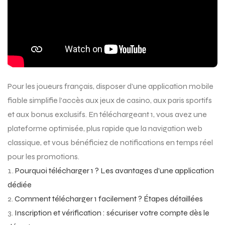
Pour les joueurs français, disposer d’une application mobile
fiable simplifie l’accès aux jeux de casino, aux paris sportifs
et aux bonus exclusifs. En téléchargeant 1, vous avez une
plateforme optimisée, plus rapide que la navigation web
classique, et vous bénéficiez de notifications en temps réel
pour les promotions.
Pourquoi télécharger 1 ? Les avantages d’une application
r Match
dédiée
Comment télécharger 1 facilement ? Étapes détaillées
 Premium
Inscription et vérification : sécuriser votre compte dès le