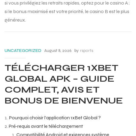
si vous privilégiez les retraits rapides, optez pour le casino A ;
si le bonus maximisé est votre priorité, le casino B est le plus
ng
généreux.
August 8, 2026
by
rsports
UNCATEGORIZED
TÉLÉCHARGER 1XBET
GLOBAL APK – GUIDE
COMPLET, AVIS ET
BONUS DE BIENVENUE
Pourquoi choisir l’application 1xBet Global ?
Pré‑requis avant le téléchargement
Compatibilité Android et exigences système