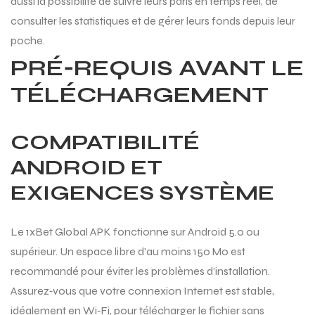
aussi la possibilité de suivre leurs paris en temps réel, de
consulter les statistiques et de gérer leurs fonds depuis leur
poche.
PRÉ‑REQUIS AVANT LE
TÉLÉCHARGEMENT
COMPATIBILITÉ
ANDROID ET
EXIGENCES SYSTÈME
Le 1xBet Global APK fonctionne sur Android 5.0 ou
supérieur. Un espace libre d’au moins 150 Mo est
recommandé pour éviter les problèmes d’installation.
Assurez‑vous que votre connexion Internet est stable,
idéalement en Wi‑Fi, pour télécharger le fichier sans