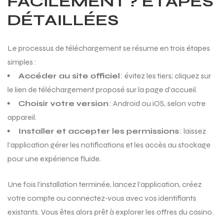
FACILEMENT ? ÉTAPES
DÉTAILLÉES
Le processus de téléchargement se résume en trois étapes
simples :
balls
Accéder au site officiel
: évitez les tiers; cliquez sur
le lien de téléchargement proposé sur la page d’accueil.
Choisir votre version
: Android ou iOS, selon votre
appareil.
Installer et accepter les permissions
: laissez
l’application gérer les notifications et les accès au stockage
pour une expérience fluide.
Une fois l’installation terminée, lancez l’application, créez
votre compte ou connectez‑vous avec vos identifiants
existants. Vous êtes alors prêt à explorer les offres du casino.