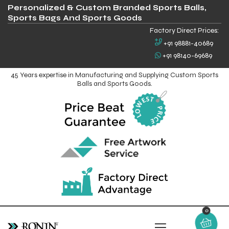
Personalized & Custom Branded Sports Balls,
Sports Bags And Sports Goods
Factory Direct Prices:
+91 98881-40689
+91 98140-69689
45 Years expertise in Manufacturing and Supplying Custom Sports
Balls and Sports Goods.
0