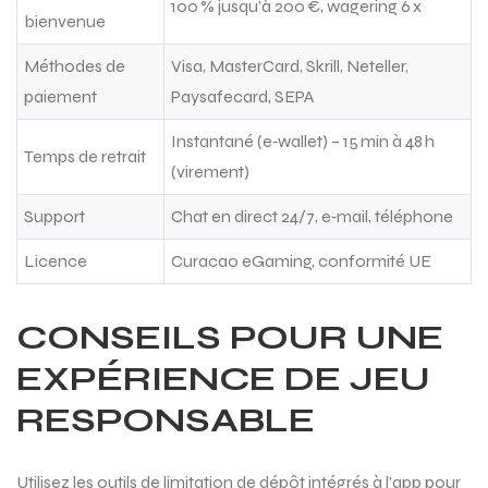
100 % jusqu’à 200 €, wagering 6 x
bienvenue
Méthodes de
Visa, MasterCard, Skrill, Neteller,
paiement
Paysafecard, SEPA
Instantané (e‑wallet) – 15 min à 48 h
Temps de retrait
(virement)
Support
Chat en direct 24/7, e‑mail, téléphone
Licence
Curacao eGaming, conformité UE
CONSEILS POUR UNE
EXPÉRIENCE DE JEU
RESPONSABLE
Utilisez les outils de limitation de dépôt intégrés à l’app pour