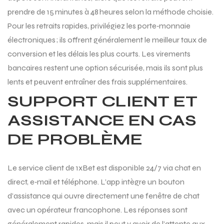
prendre de 15 minutes à 48 heures selon la méthode choisie.
Pour les retraits rapides, privilégiez les porte‑monnaie
électroniques ; ils offrent généralement le meilleur taux de
conversion et les délais les plus courts. Les virements
bancaires restent une option sécurisée, mais ils sont plus
lents et peuvent entraîner des frais supplémentaires.
SUPPORT CLIENT ET
ASSISTANCE EN CAS
DE PROBLÈME
Le service client de 1xBet est disponible 24/7 via chat en
direct, e‑mail et téléphone. L’app intègre un bouton
d’assistance qui ouvre directement une fenêtre de chat
avec un opérateur francophone. Les réponses sont
généralement rapides, mais il peut y avoir de l’attente aux