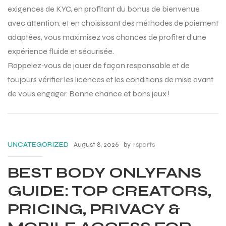
exigences de KYC, en profitant du bonus de bienvenue
avec attention, et en choisissant des méthodes de paiement
adaptées, vous maximisez vos chances de profiter d’une
expérience fluide et sécurisée.
Rappelez‑vous de jouer de façon responsable et de
toujours vérifier les licences et les conditions de mise avant
de vous engager. Bonne chance et bons jeux !
August 8, 2026
by
rsports
UNCATEGORIZED
BEST BODY ONLYFANS
GUIDE: TOP CREATORS,
PRICING, PRIVACY &