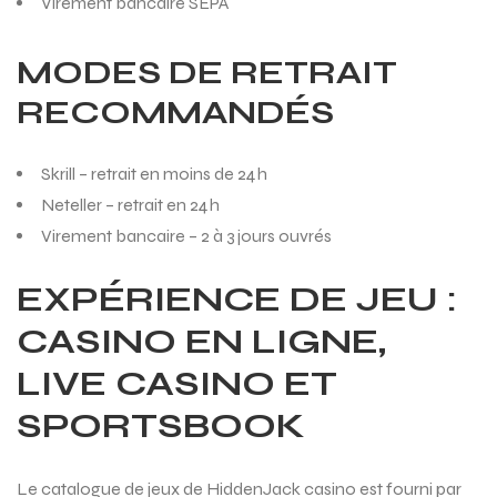
Virement bancaire SEPA
MODES DE RETRAIT
RECOMMANDÉS
Skrill – retrait en moins de 24 h
Neteller – retrait en 24 h
Virement bancaire – 2 à 3 jours ouvrés
EXPÉRIENCE DE JEU :
CASINO EN LIGNE,
LIVE CASINO ET
SPORTSBOOK
Le catalogue de jeux de HiddenJack casino est fourni par