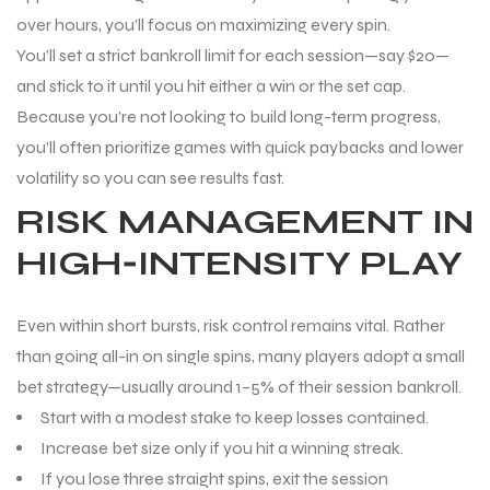
over hours, you’ll focus on maximizing every spin.
You’ll set a strict bankroll limit for each session—say $20—
and stick to it until you hit either a win or the set cap.
Because you’re not looking to build long-term progress,
you’ll often prioritize games with quick paybacks and lower
volatility so you can see results fast.
RISK MANAGEMENT IN
HIGH‑INTENSITY PLAY
Even within short bursts, risk control remains vital. Rather
than going all-in on single spins, many players adopt a small
bet strategy—usually around 1–5% of their session bankroll.
Start with a modest stake to keep losses contained.
Increase bet size only if you hit a winning streak.
If you lose three straight spins, exit the session