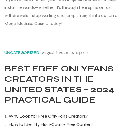
instant rewards—whether it’s through free spins or fast
withdrawals—stop waiting and jump straight into action at
Mega Medusa Casino today!
August 6, 2026
by
rsports
UNCATEGORIZED
BEST FREE ONLYFANS
CREATORS IN THE
UNITED STATES – 2024
PRACTICAL GUIDE
Why Look for Free OnlyFans Creators?
How to Identify High‑Quality Free Content