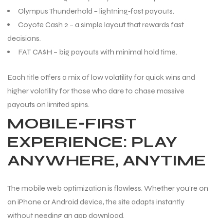
Olympus Thunderhold – lightning‑fast payouts.
Coyote Cash 2 – a simple layout that rewards fast
decisions.
FAT CA$H – big payouts with minimal hold time.
Each title offers a mix of low volatility for quick wins and
higher volatility for those who dare to chase massive
payouts on limited spins.
MOBILE‑FIRST
EXPERIENCE: PLAY
ANYWHERE, ANYTIME
The mobile web optimization is flawless. Whether you’re on
an iPhone or Android device, the site adapts instantly
without needing an app download.