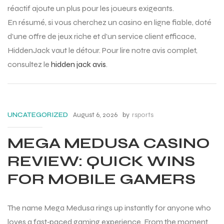
réactif ajoute un plus pour les joueurs exigeants.
En résumé, si vous cherchez un casino en ligne fiable, doté
d’une offre de jeux riche et d’un service client efficace,
HiddenJack vaut le détour. Pour lire notre avis complet,
consultez le
hidden jack avis
.
August 6, 2026
by
rsports
UNCATEGORIZED
MEGA MEDUSA CASINO
REVIEW: QUICK WINS
FOR MOBILE GAMERS
The name Mega Medusa rings up instantly for anyone who
loves a fast‑paced gaming experience. From the moment