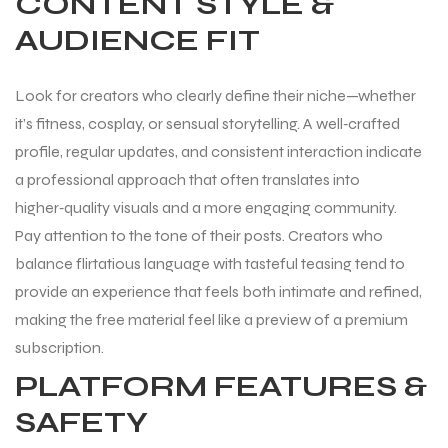
CONTENT STYLE &
AUDIENCE FIT
Look for creators who clearly define their niche—whether
it’s fitness, cosplay, or sensual storytelling. A well‑crafted
profile, regular updates, and consistent interaction indicate
a professional approach that often translates into
higher‑quality visuals and a more engaging community.
Pay attention to the tone of their posts. Creators who
balance flirtatious language with tasteful teasing tend to
provide an experience that feels both intimate and refined,
making the free material feel like a preview of a premium
subscription.
PLATFORM FEATURES &
SAFETY