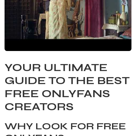
YOUR ULTIMATE
GUIDE TO THE BEST
FREE ONLYFANS
CREATORS
WHY LOOK FOR FREE