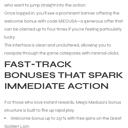
who want to jump straight into the action.
Once logged in, you’ll see a prominent banner offering the
welcome bonus with code MEDUSA—a generous offer that
can be claimed up to four times if you’re feeling particularly
lucky.
The interface is clean and uncluttered, allowing you to
navigate through the game categories with minimal clicks.
FAST‑TRACK
BONUSES THAT SPARK
IMMEDIATE ACTION
For those who love instant rewards, Mega Medusa’s bonus
structure is built to fire up rapid play.
Welcome bonus up to 251% with free spins on the Great
Golden Lion.