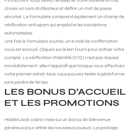
« S’inscrire », vous devez renseigner votre adresse e‑mail,
 Training
choisir un nom d’utilisateur et définir un mot de passe
sécurisé. Le formulaire comprend également un champ de
vérification anti‑spam qui empêche les inscriptions
automatisées.
Une fois le formulaire soumis, un e‑mail de confirmation
ic
vous est envoyé. Cliquez sur le lien fourni pour activer votre
compte. La vérification d’identité (KYC) n’est pas requise
immédiatement ; elle n’apparaît que lorsque vous effectuez
votre premier retrait. Ainsi, vous pouvez tester la plateforme
sans perdre de temps.
LES BONUS D’ACCUEIL
ther
ET LES PROMOTIONS
etic
HiddenJack casino mise sur un bonus de bienvenue
généreux pour attirer les nouveaux joueurs. Le package