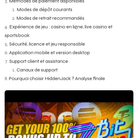
Méthodes de paiement disponibles
Modes de dépôt courants
Modes de retrait recommandés
Expérience de jeu : casino en ligne, live casino et
sportsbook
Sécurité, licence et jeu responsable
Application mobile et version desktop
Support client et assistance
Canaux de support
Pourquoi choisir HiddenJack ? Analyse finale
Balls
s