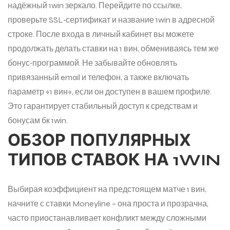
надёжный 1win зеркало. Перейдите по ссылке,
проверьте SSL‑сертификат и название 1win в адресной
строке. После входа в личный кабинет вы можете
продолжать делать ставки на 1 вин, обмениваясь тем же
бонус‑программой. Не забывайте обновлять
привязанный email и телефон, а также включать
параметр «1 вин», если он доступен в вашем профиле.
Это гарантирует стабильный доступ к средствам и
бонусам бк 1win.
ОБЗОР ПОПУЛЯРНЫХ
ТИПОВ СТАВОК НА 1WIN
Выбирая коэффициент на предстоящем матче 1 вин,
начните с ставки Moneyline – она проста и прозрачна,
часто приостанавливает конфликт между сложными