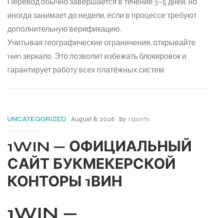
Перевод обычно завершается в течение 3–5 дней, но
иногда занимает до недели, если в процессе требуют
дополнительную верификацию.
Учитывая географические ограничения, открывайте
1win зеркало. Это позволит избежать блокировок и
гарантирует работу всех платёжных систем.
August 8, 2026
by
rsports
UNCATEGORIZED
1WIN — ОФИЦИАЛЬНЫЙ
САЙТ БУКМЕКЕРСКОЙ
КОНТОРЫ 1ВИН
1WIN —