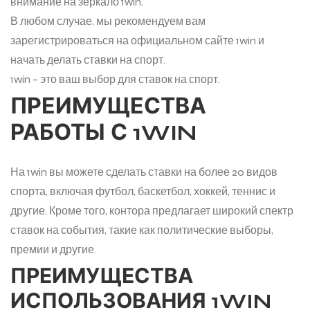
внимание на зеркало 1win.
В любом случае, мы рекомендуем вам
зарегистрироваться на официальном сайте 1win и
начать делать ставки на спорт.
1win – это ваш выбор для ставок на спорт.
ПРЕИМУЩЕСТВА
РАБОТЫ С 1WIN
На 1win вы можете сделать ставки на более 20 видов
спорта, включая футбол, баскетбол, хоккей, теннис и
другие. Кроме того, контора предлагает широкий спектр
ставок на события, такие как политические выборы,
премии и другие.
ПРЕИМУЩЕСТВА
ИСПОЛЬЗОВАНИЯ 1WIN