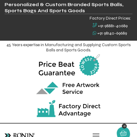
Personalized & Custom Branded Sports Balls,
Sports Bags And Sports Goods
Factory Direct Prices:
+91 98881-40689
+91 98140-69689
45 Years expertise in Manufacturing and Supplying Custom Sports
Balls and Sports Goods.
0