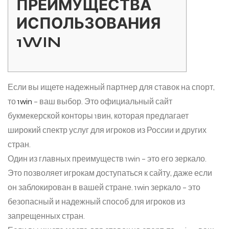
ПРЕИМУЩЕСТВА
ИСПОЛЬЗОВАНИЯ
1WIN
Если вы ищете надежный партнер для ставок на спорт,
то
1win
– ваш выбор. Это официальный сайт
букмекерской конторы 1вин, которая предлагает
широкий спектр услуг для игроков из России и других
стран.
Один из главных преимуществ 1win – это его зеркало.
Это позволяет игрокам доступаться к сайту, даже если
он заблокирован в вашей стране. 1win зеркало – это
безопасный и надежный способ для игроков из
запрещенных стран.