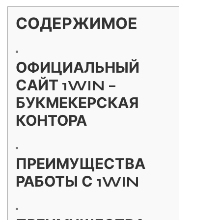
СОДЕРЖИМОЕ
ОФИЦИАЛЬНЫЙ
САЙТ 1WIN –
БУКМЕКЕРСКАЯ
КОНТОРА
ПРЕИМУЩЕСТВА
РАБОТЫ С 1WIN