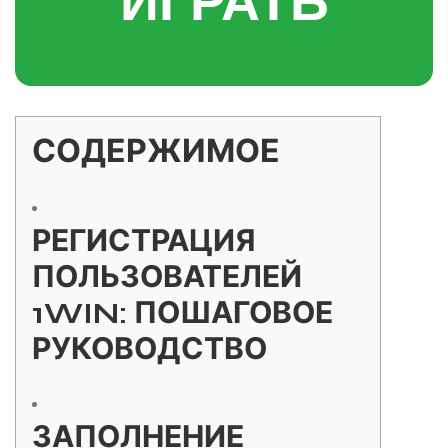
ИГРАТЬ
СОДЕРЖИМОЕ
РЕГИСТРАЦИЯ
ПОЛЬЗОВАТЕЛЕЙ
1WIN: ПОШАГОВОЕ
РУКОВОДСТВО
s
ЗАПОЛНЕНИЕ