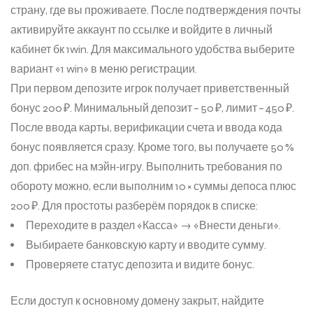
страну, где вы проживаете. После подтверждения почты
активируйте аккаунт по ссылке и войдите в личный
кабинет бк 1win. Для максимального удобства выберите
вариант «1 win» в меню регистрации.
При первом депозите игрок получает приветственный
бонус 200 ₽. Минимальный депозит – 50 ₽, лимит – 450 ₽.
После ввода карты, верификации счета и ввода кода
бонус появляется сразу. Кроме того, вы получаете 50 %
доп. фрибес на мэйн‑игру. Выполнить требования по
обороту можно, если выполним 10 × суммы депоса плюс
200 ₽. Для простоты разберём порядок в списке:
Переходите в раздел «Касса» → «Внести деньги».
Выбираете банковскую карту и вводите сумму.
Проверяете статус депозита и видите бонус.
Если доступ к основному домену закрыт, найдите