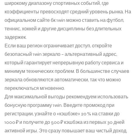
широкому диапазону спортивных событий, где
коэффициенты превосходят средний уровень рынка. На
официальном сайте бк 1win можно ставить на футбол,
теннис, хоккей и другие дисциплины без длительных
задержек.
Если ваш регион ограничивает доступ, откройте
безопасный 1win зеркало – альтернативный адрес,
который гарантирует непрерывную работу сервиса и
минимум технических проблем. В большинстве случаев
зеркала обновляются автоматически, так что можно
переключаться мгновенно.
Для максимальной выгоды рекомендуем использовать
бонусную программу 1win. Введите промокод при
r Match
регистрации, узнайте о «кэшбэке» 20 % на ставки до
1000 ₽ и получите до 500 ₽ кэшбэка из первых 30 дней
 Premium
активной игры. Это сразу повышает ваш чистый доход.