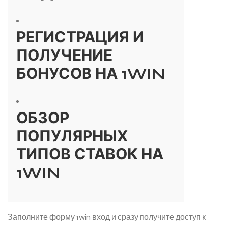
РЕГИСТРАЦИЯ И
ПОЛУЧЕНИЕ
БОНУСОВ НА 1WIN
ОБЗОР
ПОПУЛЯРНЫХ
ТИПОВ СТАВОК НА
1WIN
Заполните форму 1win вход и сразу получите доступ к