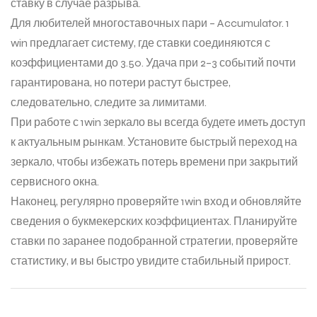
ставку в случае разрыва.
Для любителей многоставочных пари – Accumulator. 1
win предлагает систему, где ставки соединяются с
коэффициентами до 3.50. Удача при 2–3 событий почти
гарантирована, но потери растут быстрее,
следовательно, следите за лимитами.
При работе с 1win зеркало вы всегда будете иметь доступ
к актуальным рынкам. Установите быстрый переход на
зеркало, чтобы избежать потерь времени при закрытий
сервисного окна.
Наконец, регулярно проверяйте 1win вход и обновляйте
сведения о букмекерских коэффициентах. Планируйте
ставки по заранее подобранной стратегии, проверяйте
статистику, и вы быстро увидите стабильный прирост.