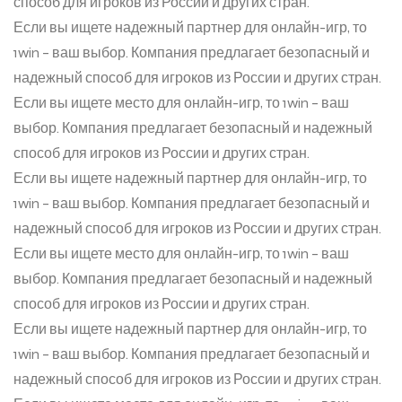
способ для игроков из России и других стран.
Если вы ищете надежный партнер для онлайн-игр, то
1win – ваш выбор. Компания предлагает безопасный и
надежный способ для игроков из России и других стран.
Если вы ищете место для онлайн-игр, то 1win – ваш
выбор. Компания предлагает безопасный и надежный
способ для игроков из России и других стран.
Если вы ищете надежный партнер для онлайн-игр, то
1win – ваш выбор. Компания предлагает безопасный и
надежный способ для игроков из России и других стран.
Если вы ищете место для онлайн-игр, то 1win – ваш
выбор. Компания предлагает безопасный и надежный
способ для игроков из России и других стран.
Если вы ищете надежный партнер для онлайн-игр, то
1win – ваш выбор. Компания предлагает безопасный и
надежный способ для игроков из России и других стран.