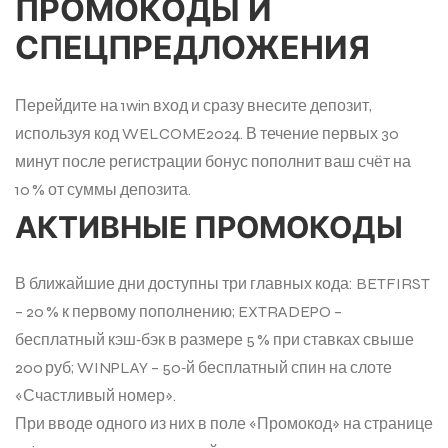
ПРОМОКОДЫ И
СПЕЦПРЕДЛОЖЕНИЯ
Перейдите на 1win вход и сразу внесите депозит,
используя код WELCOME2024. В течение первых 30
минут после регистрации бонус пополнит ваш счёт на
10 % от суммы депозита.
АКТИВНЫЕ ПРОМОКОДЫ
В ближайшие дни доступны три главных кода: BETFIRST
– 20 % к первому пополнению; EXTRADEPO –
бесплатный кэш‑бэк в размере 5 % при ставках свыше
200 руб; WINPLAY – 50‑й бесплатный спин на слоте
«Счастливый номер».
При вводе одного из них в поле «Промокод» на странице