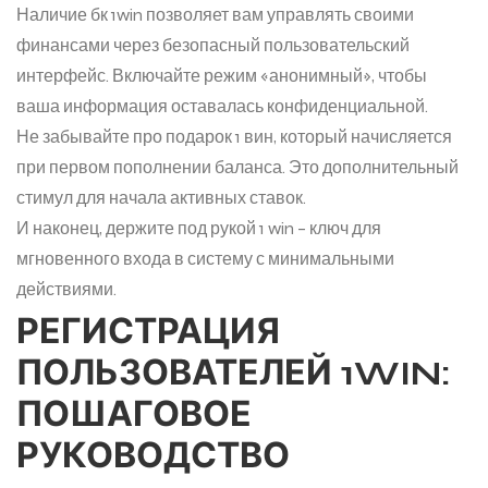
Наличие бк 1win позволяет вам управлять своими
финансами через безопасный пользовательский
ng
интерфейс. Включайте режим «анонимный», чтобы
ваша информация оставалась конфиденциальной.
Не забывайте про подарок 1 вин, который начисляется
при первом пополнении баланса. Это дополнительный
стимул для начала активных ставок.
И наконец, держите под рукой 1 win – ключ для
мгновенного входа в систему с минимальными
действиями.
РЕГИСТРАЦИЯ
ПОЛЬЗОВАТЕЛЕЙ 1WIN:
ПОШАГОВОЕ
РУКОВОДСТВО