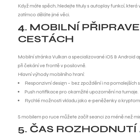
Když máte spěch, hledejte tituly s autoplay funkcí, která
zatímco děláte jiné věci.
4. MOBILNÍ PŘIPRAV
CESTÁCH
Mobilní stránka Vulkan a specializované iOS & Android 
při čekání ve frontě v posilovně.
Hlavní výhody mobilního hraní:
Responzivní design – bez zpoždění i na pomalejších sí
Push notifikace pro okamžité upozornění na turnaje.
Rychlé možnosti vkladu jako e‑peněženky a kryptom
S mobilem po ruce můžete začít seanci za méně než minu
5. ČAS ROZHODNUTÍ