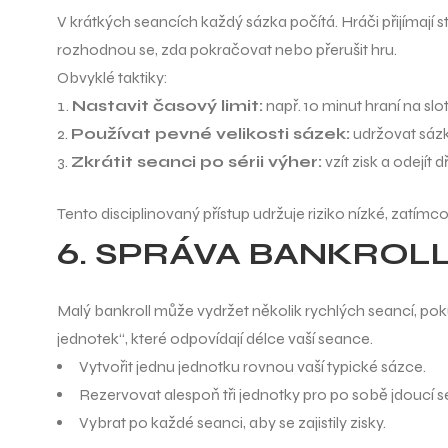
V krátkých seancích každý sázka počítá. Hráči přijímají st
rozhodnou se, zda pokračovat nebo přerušit hru.
Obvyklé taktiky:
Nastavit časový limit:
např. 10 minut hraní na slot
Používat pevné velikosti sázek:
udržovat sázk
Zkrátit seanci po sérii výher:
vzít zisk a odejít d
Tento disciplinovaný přístup udržuje riziko nízké, zatímc
6. SPRÁVA BANKROL
Malý bankroll může vydržet několik rychlých seancí, poku
jednotek“, které odpovídají délce vaší seance.
r Match
Vytvořit jednu jednotku rovnou vaší typické sázce.
Rezervovat alespoň tři jednotky pro po sobě jdoucí 
 Premium
Vybrat po každé seanci, aby se zajistily zisky.