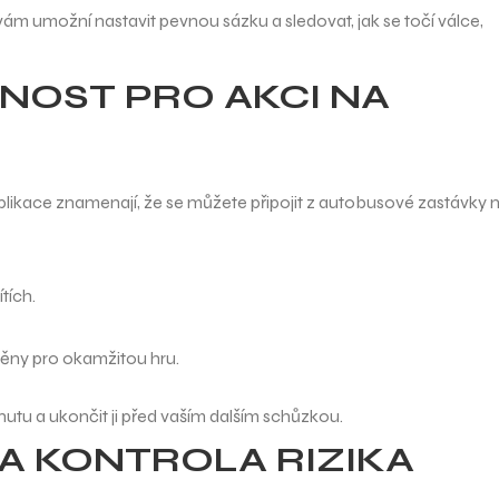
 vám umožní nastavit pevnou sázku a sledovat, jak se točí válce,
ENOST PRO AKCI NA
aplikace znamenají, že se můžete připojit z autobusové zastávky
tích.
ěny pro okamžitou hru.
tu a ukončit ji před vaším dalším schůzkou.
 A KONTROLA RIZIKA