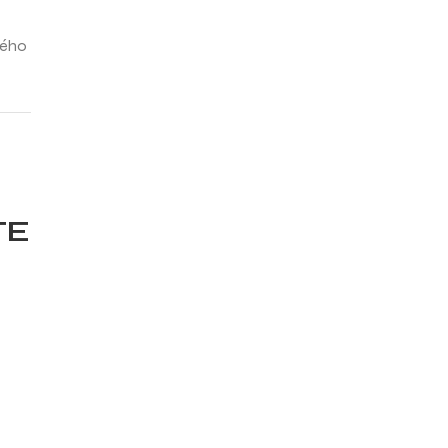
tého
TE