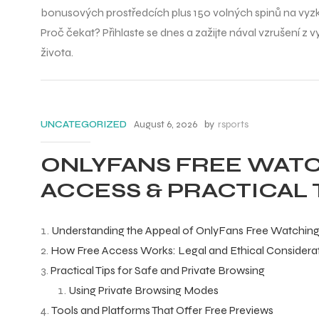
bonusových prostředcích plus 150 volných spinů na vyzko
Proč čekat? Přihlaste se dnes a zažijte nával vzrušení z
života.
August 6, 2026
by
rsports
UNCATEGORIZED
ONLYFANS FREE WATCH
ACCESS & PRACTICAL 
Understanding the Appeal of OnlyFans Free Watchin
How Free Access Works: Legal and Ethical Considera
Practical Tips for Safe and Private Browsing
Using Private Browsing Modes
Tools and Platforms That Offer Free Previews