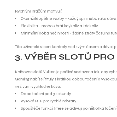
Rychlým hráčům motivují:
Okamžité zpětné vazby – každý spin nebo ruka dává 
Flexibilita – mohou hrát kdykoliv a kdekoliv.
Minimální doba nečinnosti – žádné ztráty času na tut
Tito uživatelé si cení kontroly nad svým časem a dávají 
3. VÝBĚR SLOTŮ PR
Knihovna slotů Vulkan je pečlivě sestavena tak, aby vyh
Gaming nabízejí tituly s krátkou dobou točení a vysokou
než vám vychladne káva.
Doba točení pod 3 sekundy.
Vysoké RTP pro rychlé návraty.
Balls
Spouštěče funkcí, které se aktivují po několika točení
s