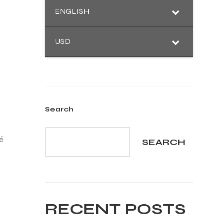
ENGLISH
USD
Search
é
SEARCH
RECENT POSTS